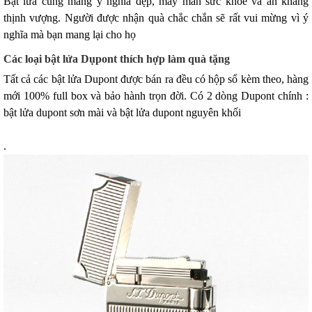
Bật lửa cũng mang ý nghĩa đẹp, may mắn sức khỏe và an khang
thịnh vượng. Người được nhận quà chắc chắn sẽ rất vui mừng vì ý
nghĩa mà bạn mang lại cho họ
Các loại bật lửa Dụpont thích hợp làm quà tặng
Tất cả các bật lửa Dupont được bán ra đều có hộp sổ kèm theo, hàng
mới 100% full box và bảo hành trọn đời. Có 2 dòng Dupont chính :
bật lửa dupont sơn mài và bật lửa dupont nguyên khối
.