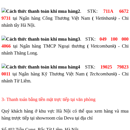
2
. STK:
711A 6672
9731
tại Ngân hàng Công Thương Việt Nam
(
Vietinbank
)
- Chi
nhánh tây Hà Nội.
3
. STK:
049 100 000
4066
tại Ngân hàng TMCP Ngoại thương
(
Vietcombank
)
- Chi
nhánh Thăng Long.
4
STK:
19025 79823
0011
tại Ngân hàng Kỹ Thương Việt Nam
(
Techcombank
)
- Chi
nhánh Từ Liêm.
3- Thanh toán bằng tiền mặt trực tiếp tại văn phòng
Quý khách hàng ở khu vực Hà Nội có thể qua xem hàng và mua
hàng trược tiếp tại showroom của Deva tại địa chỉ
Số 402 Trần Cung, Bắc Từ Liêm, Hà Nội.