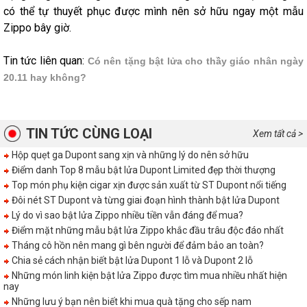
có thể tự thuyết phục được mình nên sở hữu ngay một mẫu
Zippo bây giờ.
Tin tức liên quan:
Có nên tặng bật lửa cho thầy giáo nhân ngày
20.11 hay không?
TIN TỨC CÙNG LOẠI
Xem tất cả >
Hộp quẹt ga Dupont sang xịn và những lý do nên sở hữu
Điểm danh Top 8 mẫu bật lửa Dupont Limited đẹp thời thượng
Top món phụ kiện cigar xịn được sản xuất từ ST Dupont nổi tiếng
Đôi nét ST Dupont và từng giai đoạn hình thành bật lửa Dupont
Lý do vì sao bật lửa Zippo nhiều tiền vẫn đáng để mua?
Điểm mặt những mẫu bật lửa Zippo khắc đầu trâu độc đáo nhất
Tháng cô hồn nên mang gì bên người để đảm bảo an toàn?
Chia sẻ cách nhận biết bật lửa Dupont 1 lỗ và Dupont 2 lỗ
Những món linh kiện bật lửa Zippo được tìm mua nhiều nhất hiện
nay
Những lưu ý bạn nên biết khi mua quà tặng cho sếp nam