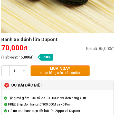
Bánh xe đánh lửa Dupont
70,000
đ
Giá cũ:
85,000đ
(Tiết kiệm:
15,000đ
)
-18%
MUA NGAY
-
+
(Giao hàng trên toàn quốc)
ƯU ĐÃI ĐẶC BIỆT
Tặng mã giảm 10% tối đa 100.000đ với đơn hàng > 1tr
FREE Ship đơn hàng từ 300.000đ và <5 Km
Hỗ trợ bảo hành trọn đời bật lửa Zippo và Dupont