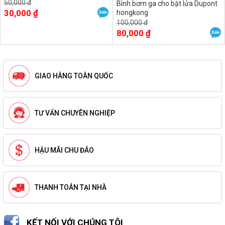
50,000 đ
Bình bơm ga cho bật lửa Dupont
30,000 ₫
hongkong
100,000 đ
80,000 ₫
GIAO HÀNG TOÀN QUỐC
TƯ VẤN CHUYÊN NGHIỆP
HẬU MÃI CHU ĐÁO
THANH TOÁN TẠI NHÀ
KẾT NỐI VỚI CHÚNG TÔI