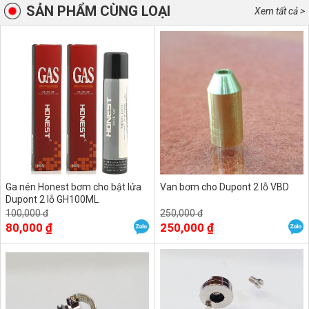
SẢN PHẨM CÙNG LOẠI
Xem tất cả >
Ga nén Honest bơm cho bật lửa
Van bơm cho Dupont 2 lỗ VBD
Dupont 2 lỗ GH100ML
100,000 đ
250,000 đ
80,000 ₫
250,000 ₫