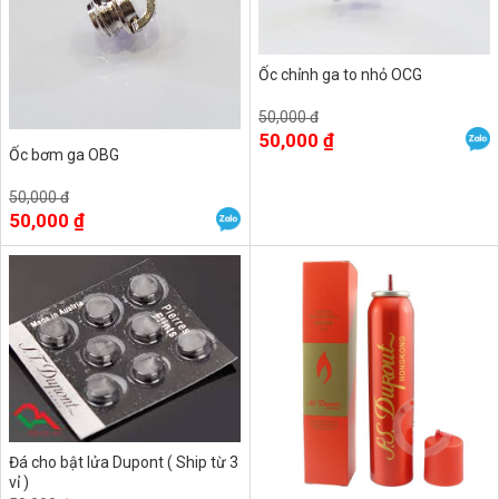
Ốc chỉnh ga to nhỏ OCG
50,000 đ
50,000 ₫
Ốc bơm ga OBG
50,000 đ
50,000 ₫
Đá cho bật lửa Dupont ( Ship từ 3
vỉ )