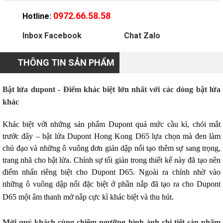
0972.66.58.58
Hotline:
Inbox Facebook
Chat Zalo
THÔNG TIN SẢN PHẨM
Bật lửa dupont - Điểm khác biệt lớn nhất với các dòng bật lửa
khác
Khác biệt với những sản phẩm Dupont quá mức cầu kì, chói mắt
trước đây – bật lửa Dupont Hong Kong D65 lựa chọn mà đen làm
chủ đạo và những ô vuông đơn giản dập nổi tạo thêm sự sang trọng,
trang nhã cho bật lửa. Chính sự tối giản trong thiết kế này đã tạo nên
điểm nhấn riêng biệt cho Dupont D65. Ngoài ra chính nhờ vào
những ô vuông dập nổi đặc biệt ở phần nắp đã tạo ra cho Dupont
D65 một âm thanh mở nắp cực kì khác biệt và thu hút.
Mời quý khách cùng chiêm ngưỡng hình ảnh chi tiết sản phẩm