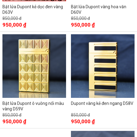
Bật lửa Dupont kẻ dọc đen vàng
Bật lửa Dupont vàng hoa văn
D63V
D60V
850,000 đ
850,000 đ
950,000 ₫
950,000 ₫
Bật lửa Dupont ô vuông nổi màu
Dupont vàng kẻ đen ngang D58V
vàng D59V
850,000 đ
850,000 đ
950,000 ₫
950,000 ₫