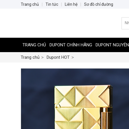
Trang chủ
|
Tin tức
|
Liên hệ
|
Sơ đồ chỉ đường
TRANG CHỦ
DUPONT CHÍNH HÃNG
DUPONT NGUYÊN
Trang chủ
Dupont HOT