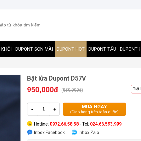
 KHỐI
DUPONT SƠN MÀI
DUPONT HOT
DUPONT TẨU
DUPONT 
Bật lửa Dupont D57V
950,000đ
Tiết
(
850,000đ
)
MUA NGAY
-
+
(Giao hàng trên toàn quốc)
Hotline:
0972.66.58.58
- Tel:
024.66.593.999
Inbox Facebook
Inbox Zalo