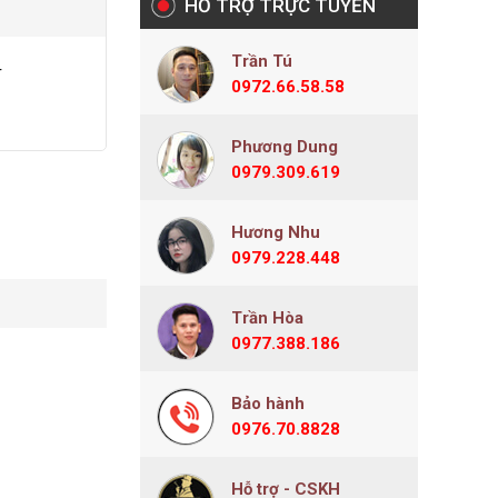
HỖ TRỢ TRỰC TUYẾN
Trần Tú
r
0972.66.58.58
Phương Dung
0979.309.619
Hương Nhu
0979.228.448
Trần Hòa
0977.388.186
Bảo hành
0976.70.8828
Hỗ trợ - CSKH