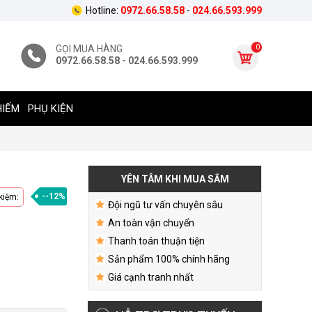
Hotline:
0972.66.58.58
-
024.66.593.999
0
GỌI MUA HÀNG
0972.66.58.58 - 024.66.593.999
HIẾM
PHỤ KIỆN
YÊN TÂM KHI MUA SẮM
--12%
 kiệm:
Đội ngũ tư vấn chuyên sâu
An toàn vận chuyển
Thanh toán thuận tiện
Sản phẩm 100% chính hãng
Giá cạnh tranh nhất