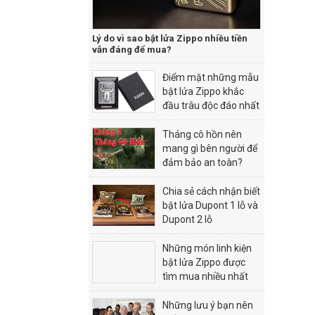
Lý do vì sao bật lửa Zippo nhiều tiền
vẫn đáng để mua?
Điểm mặt những mẫu
bật lửa Zippo khắc
đầu trâu độc đáo nhất
Tháng cô hồn nên
mang gì bên người để
đảm bảo an toàn?
Chia sẻ cách nhận biết
bật lửa Dupont 1 lỗ và
Dupont 2 lỗ
Những món linh kiện
bật lửa Zippo được
tìm mua nhiều nhất
hiện nay
Những lưu ý bạn nên