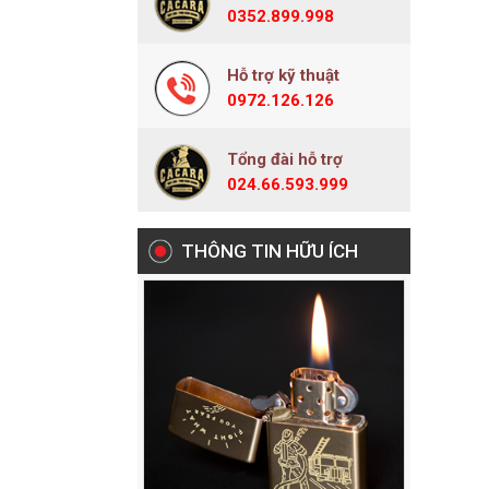
0352.899.998
Hỗ trợ kỹ thuật
0972.126.126
Tổng đài hỗ trợ
024.66.593.999
THÔNG TIN HỮU ÍCH