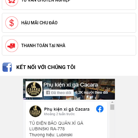
TƯ VẤN CHUYÊN NGHIỆP
HẬU MÃI CHU ĐÁO
THANH TOÁN TẠI NHÀ
KẾT NỐI VỚI CHÚNG TÔI