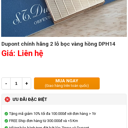
Dupont chính hãng 2 lỗ bọc vàng hồng DPH14
Giá: Liên hệ
MUA NGAY
-
+
(Giao hàng trên toàn quốc)
ƯU ĐÃI ĐẶC BIỆT
Tặng mã giảm 10% tối đa 100.000đ với đơn hàng > 1tr
FREE Ship đơn hàng từ 300.000đ và <5 Km
Hỗ trợ bảo hành trọn đời bật lửa Zippo và Dupont