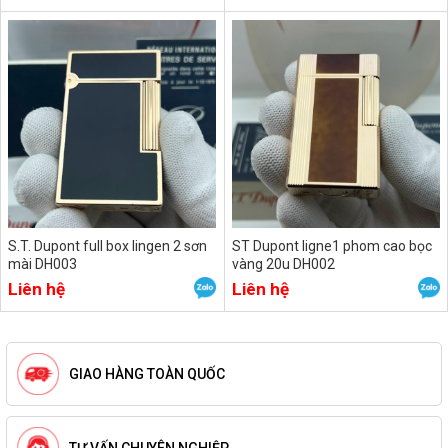
S.T. Dupont full box lingen 2 sơn
ST Dupont ligne1 phom cao bọc
mài DH003
vàng 20u DH002
Liên hệ
Liên hệ
GIAO HÀNG TOÀN QUỐC