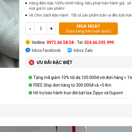
Hàng đảm bảo 100% chính hãng. Nếu phát hiện hành giả , sẽ 
mời giá trị sản phẩm!
Về Chín Sách Bảo Hành : Tất cả sản phẩm bán ra đều bảo hà
MUA NGAY
-
+
(Giao hàng trên toàn quốc)
Hotline:
0972.66.58.58
- Tel:
024.66.593.999
Inbox Facebook
Inbox Zalo
ƯU ĐÃI ĐẶC BIỆT
Tặng mã giảm 10% tối đa 100.000đ với đơn hàng > 1t
FREE Ship đơn hàng từ 300.000đ và <5 Km
Hỗ trợ bảo hành trọn đời bật lửa Zippo và Dupont