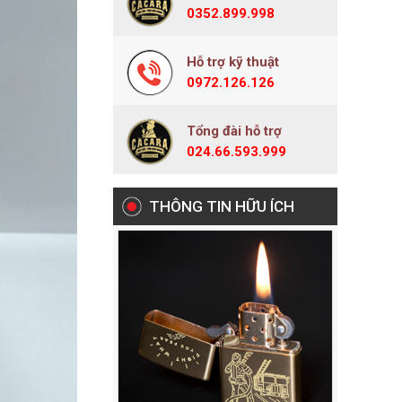
0352.899.998
Hỗ trợ kỹ thuật
0972.126.126
Tổng đài hỗ trợ
024.66.593.999
THÔNG TIN HỮU ÍCH