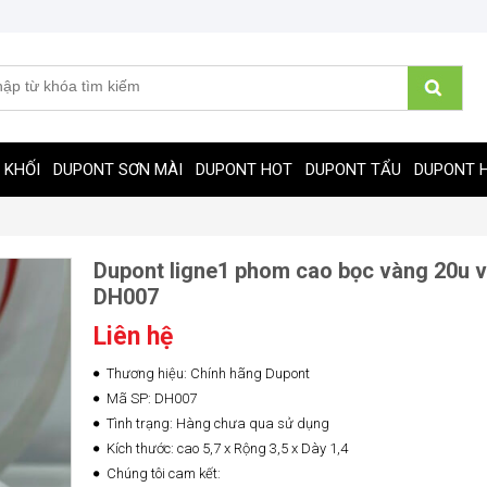
 KHỐI
DUPONT SƠN MÀI
DUPONT HOT
DUPONT TẨU
DUPONT 
Dupont ligne1 phom cao bọc vàng 20u 
DH007
Liên hệ
Thương hiệu: Chính hãng Dupont
Mã SP: DH007
Tình trạng: Hàng chưa qua sử dụng
Kích thước: cao 5,7 x Rộng 3,5 x Dày 1,4
Chúng tôi cam kết: