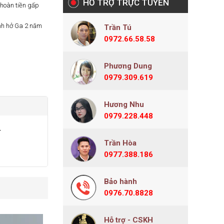
HỖ TRỢ TRỰC TUYẾN
hoàn tiền gấp
nh hở Ga 2 năm
Trần Tú
0972.66.58.58
Phương Dung
0979.309.619
Hương Nhu
0979.228.448
r
Trần Hòa
0977.388.186
Bảo hành
0976.70.8828
Hỗ trợ - CSKH