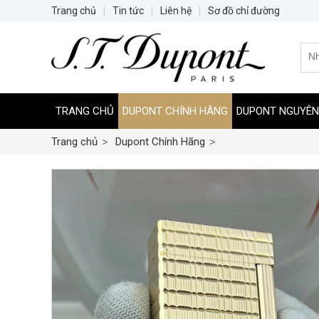
Trang chủ
|
Tin tức
|
Liên hệ
|
Sơ đồ chỉ đường
TRANG CHỦ
DUPONT CHÍNH HÃNG
DUPONT NGUYÊN
Trang chủ
Dupont Chính Hãng