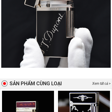
SẢN PHẨM CÙNG LOẠI
Xem tất cả >