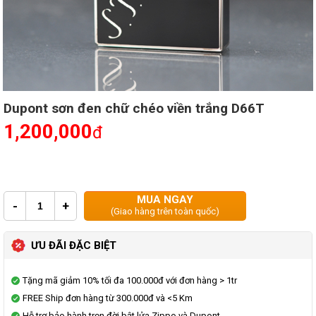
Dupont sơn đen chữ chéo viền trắng D66T
1,200,000
đ
MUA NGAY
-
+
(Giao hàng trên toàn quốc)
ƯU ĐÃI ĐẶC BIỆT
Tặng mã giảm 10% tối đa 100.000đ với đơn hàng > 1tr
FREE Ship đơn hàng từ 300.000đ và <5 Km
Hỗ trợ bảo hành trọn đời bật lửa Zippo và Dupont