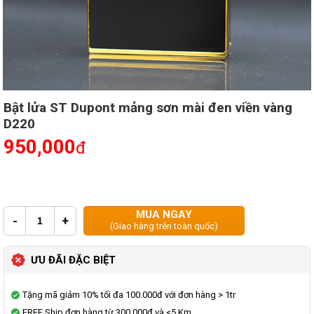
Bật lửa ST Dupont mảng sơn mài đen viền vàng
D220
950,000
đ
MUA NGAY
-
+
(Giao hàng trên toàn quốc)
ƯU ĐÃI ĐẶC BIỆT
Tặng mã giảm 10% tối đa 100.000đ với đơn hàng > 1tr
FREE Ship đơn hàng từ 300.000đ và <5 Km