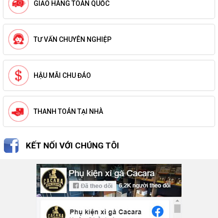
GIAO HÀNG TOÀN QUỐC
TƯ VẤN CHUYÊN NGHIỆP
HẬU MÃI CHU ĐÁO
THANH TOÁN TẠI NHÀ
KẾT NỐI VỚI CHÚNG TÔI