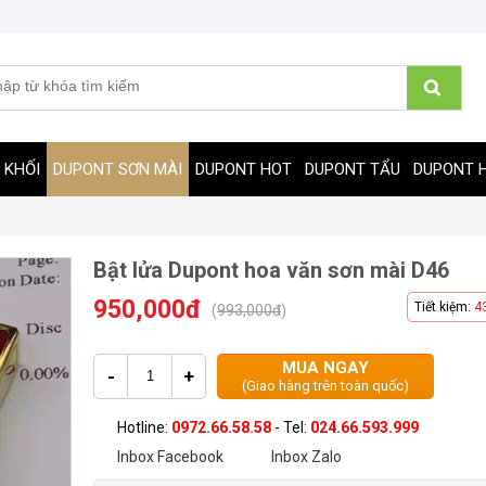
 KHỐI
DUPONT SƠN MÀI
DUPONT HOT
DUPONT TẨU
DUPONT 
Bật lửa Dupont hoa văn sơn mài D46
950,000đ
Tiết kiệm:
4
(
993,000đ
)
MUA NGAY
-
+
(Giao hàng trên toàn quốc)
Hotline:
0972.66.58.58
- Tel:
024.66.593.999
Inbox Facebook
Inbox Zalo