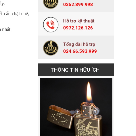
ày.
0352.899.998
t cấu chặt chẽ,
Hỗ trợ kỹ thuật
0972.126.126
h nhất
Tổng đài hỗ trợ
024.66.593.999
THÔNG TIN HỮU ÍCH