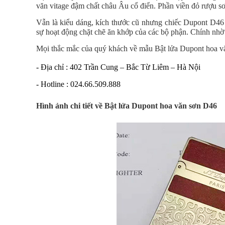
văn vitage đậm chất châu Âu cổ điển. Phần viền đỏ rượu s
Vẫn là kiểu dáng, kích thước cũ nhưng chiếc Dupont D46 đ
sự hoạt động chặt chẽ ăn khớp của các bộ phận. Chính nh
Mọi thắc mắc của quý khách về mẫu Bật lửa Dupont hoa văn
- Địa chỉ : 402 Trần Cung – Bắc Từ Liêm – Hà Nội
- Hotline : 024.66.509.888
Hình ảnh chi tiết về
Bật lửa Dupont hoa văn sơn D46