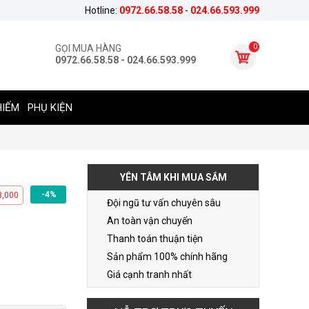
Hotline:
0972.66.58.58
-
024.66.593.999
0
GỌI MUA HÀNG
0972.66.58.58 - 024.66.593.999
HIẾM
PHỤ KIỆN
YÊN TÂM KHI MUA SẮM
-4%
3,000
Đội ngũ tư vấn chuyên sâu
An toàn vận chuyển
Thanh toán thuận tiện
Sản phẩm 100% chính hãng
Giá cạnh tranh nhất