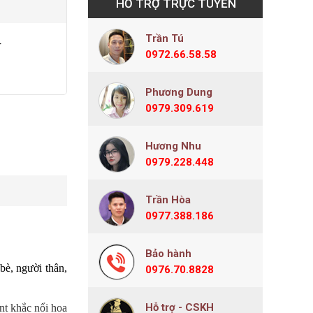
HỖ TRỢ TRỰC TUYẾN
Trần Tú
r
0972.66.58.58
Phương Dung
0979.309.619
Hương Nhu
0979.228.448
Trần Hòa
0977.388.186
Bảo hành
bè, người thân,
0976.70.8828
Hỗ trợ - CSKH
nt khắc nổi hoa