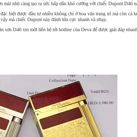
ơn mài nhũ càng tạo ra sức hấp dẫn khó cưỡng với chiếc Dupont D46 n
ặc biệt được đầu tư nhiều không chỉ ở hoa văn trang trí mà còn cả kế
ờ vậy mà chiếc Dupont này đánh lửa cực nhanh và nhạy.
 sơn D46 xin mời liên hệ tới hotline của Deva để được giải đáp nhan