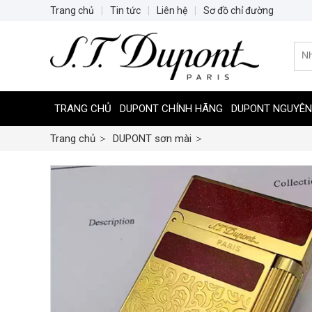
Trang chủ
|
Tin tức
|
Liên hệ
|
Sơ đồ chỉ đường
TRANG CHỦ
DUPONT CHÍNH HÃNG
DUPONT NGUYÊN
Trang chủ
DUPONT sơn mài