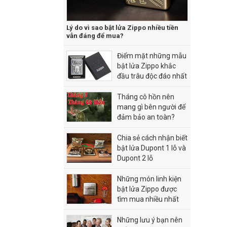
Lý do vì sao bật lửa Zippo nhiều tiền
vẫn đáng để mua?
Điểm mặt những mẫu
bật lửa Zippo khắc
đầu trâu độc đáo nhất
Tháng cô hồn nên
mang gì bên người để
đảm bảo an toàn?
Chia sẻ cách nhận biết
bật lửa Dupont 1 lỗ và
Dupont 2 lỗ
Những món linh kiện
bật lửa Zippo được
tìm mua nhiều nhất
hiện nay
Những lưu ý bạn nên