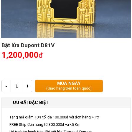
Bật lửa Dupont D81V
1,200,000
đ
MUA NGAY
-
+
(Giao hàng trên toàn quốc)
ƯU ĐÃI ĐẶC BIỆT
Tặng mã giảm 10% tối đa 100.000đ với đơn hàng > 1tr
FREE Ship đơn hàng từ 300.000đ và <5 Km
Hỗ trợ bảo hành trọn đời bật lửa Zippo và Dupont