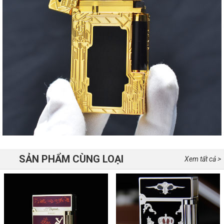
SẢN PHẨM CÙNG LOẠI
Xem tất cả >