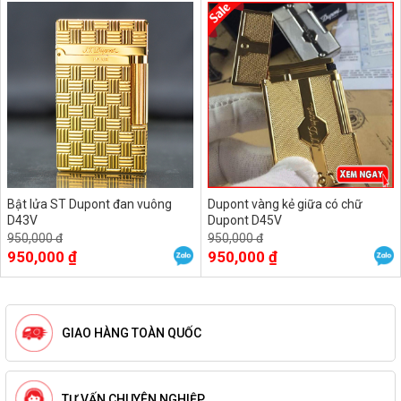
Bật lửa ST Dupont đan vuông
Dupont vàng kẻ giữa có chữ
D43V
Dupont D45V
950,000 đ
950,000 đ
950,000 ₫
950,000 ₫
GIAO HÀNG TOÀN QUỐC
TƯ VẤN CHUYÊN NGHIỆP