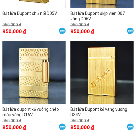
Bật lửa Dupont chữ nổi D05V
Bật lửa Dupont điệp viên 007
vàng D06V
950,000 đ
950,000 đ
950,000 ₫
950,000 ₫
Bật lửa dupont kẻ vuông chéo
Bật lửa Dupont kẻ vàng vuông
màu vàng D16V
D34V
950,000 đ
950,000 đ
950,000 ₫
950,000 ₫