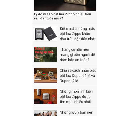
Lý do vì sao bật lửa Zippo nhiều tiền
vẫn đáng để mua?
Điểm mặt những mẫu
bật lửa Zippo khắc
đầu trâu độc đáo nhất
Tháng cô hồn nên
mang gì bên người để
đảm bảo an toàn?
Chia sẻ cách nhận biết
bật lửa Dupont 1 lỗ và
Dupont 2 lỗ
Những món linh kiện
bật lửa Zippo được
tìm mua nhiều nhất
hiện nay
Những lưu ý bạn nên