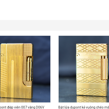
pont điệp viên 007 vàng D06V
Bật lửa dupont kẻ vuông chéo m