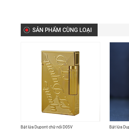
SẢN PHẨM CÙNG LOẠI
Bật lửa Dupont chữ nổi D05V
Bật lửa Du