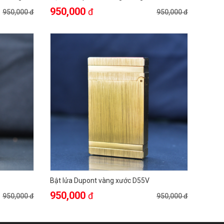
950,000
đ
950,000 đ
950,000 đ
Bật lửa Dupont vàng xước D55V
950,000
đ
950,000 đ
950,000 đ