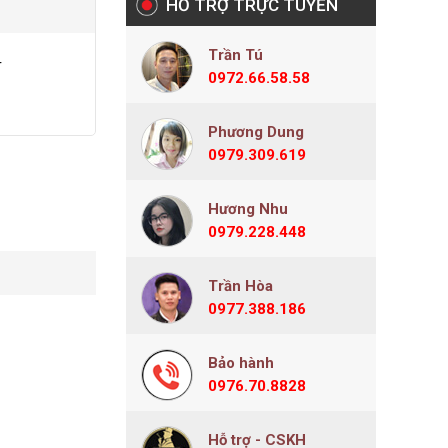
HỖ TRỢ TRỰC TUYẾN
Trần Tú
r
0972.66.58.58
Phương Dung
0979.309.619
Hương Nhu
0979.228.448
Trần Hòa
0977.388.186
Bảo hành
0976.70.8828
Hỗ trợ - CSKH