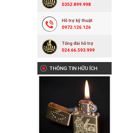
0352.899.998
Hỗ trợ kỹ thuật
0972.126.126
Tổng đài hỗ trợ
024.66.593.999
THÔNG TIN HỮU ÍCH