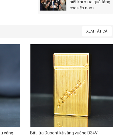
biết khi mua quà tặng
cho sếp nam
XEM TẤT CẢ
àu vàng
Bật lửa Dupont kẻ vàng vuông D34V