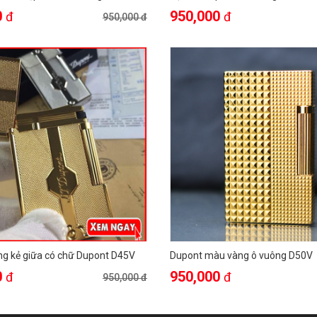
D16V
0
950,000
đ
đ
950,000 đ
ng kẻ giữa có chữ Dupont D45V
Dupont màu vàng ô vuông D50V
0
950,000
đ
đ
950,000 đ