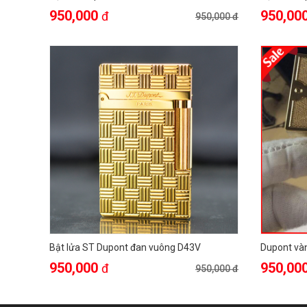
950,000
950,00
đ
950,000 đ
Bật lửa ST Dupont đan vuông D43V
Dupont và
950,000
950,00
đ
950,000 đ