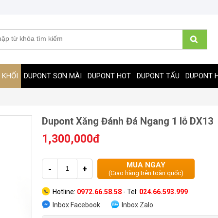
 KHỐI
DUPONT SƠN MÀI
DUPONT HOT
DUPONT TẨU
DUPONT 
Dupont Xăng Đánh Đá Ngang 1 lỗ DX13
1,300,000đ
MUA NGAY
-
+
(Giao hàng trên toàn quốc)
Hotline:
0972.66.58.58
- Tel:
024.66.593.999
Inbox Facebook
Inbox Zalo