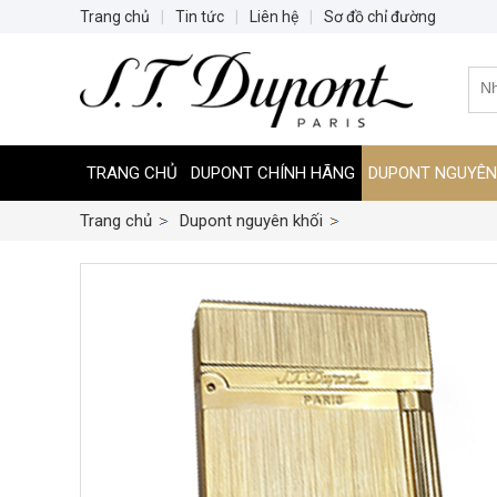
Trang chủ
|
Tin tức
|
Liên hệ
|
Sơ đồ chỉ đường
TRANG CHỦ
DUPONT CHÍNH HÃNG
DUPONT NGUYÊN
Trang chủ
Dupont nguyên khối