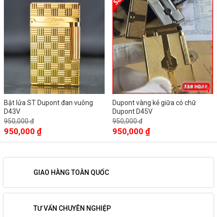
Bật lửa ST Dupont đan vuông
Dupont vàng kẻ giữa có chữ
D43V
Dupont D45V
950,000 đ
950,000 đ
950,000 ₫
950,000 ₫
GIAO HÀNG TOÀN QUỐC
TƯ VẤN CHUYÊN NGHIỆP