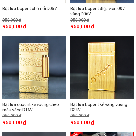
Bật lửa Dupont chữ nổi D05V
Bật lửa Dupont điệp viên 007
vàng D06V
950,000 đ
950,000 đ
950,000 ₫
950,000 ₫
Bật lửa dupont kẻ vuông chéo
Bật lửa Dupont kẻ vàng vuông
màu vàng D16V
D34V
950,000 đ
950,000 đ
950,000 ₫
950,000 ₫