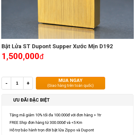
Bật Lửa ST Dupont Supper Xước Mịn D192
1,500,000
đ
MUA NGAY
-
+
(Giao hàng trên toàn quốc)
ƯU ĐÃI ĐẶC BIỆT
Tặng mã giảm 10% tối đa 100.000đ với đơn hàng > 1tr
FREE Ship đơn hàng từ 300.000đ và <5 Km
Hỗ trợ bảo hành trọn đời bật lửa Zippo và Dupont