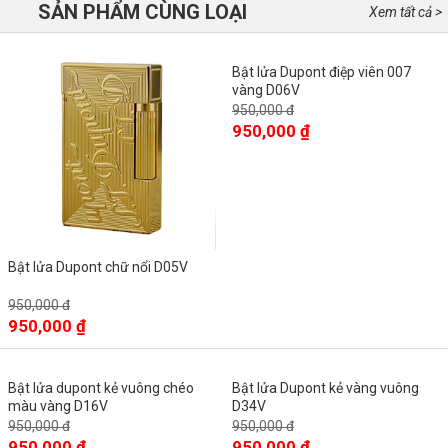
SẢN PHẨM CÙNG LOẠI
Xem tất cả >
Bật lửa Dupont điệp viên 007
vàng D06V
950,000 đ
950,000 ₫
Bật lửa Dupont chữ nổi D05V
950,000 đ
950,000 ₫
Bật lửa dupont kẻ vuông chéo
Bật lửa Dupont kẻ vàng vuông
màu vàng D16V
D34V
950,000 đ
950,000 đ
950,000 ₫
950,000 ₫