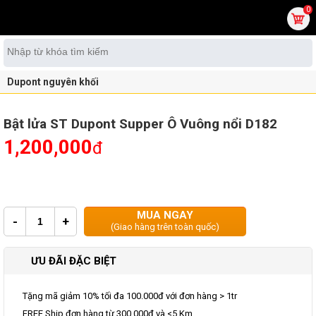
0
Dupont nguyên khối
Bật lửa ST Dupont Supper Ô Vuông nổi D182
1,200,000
đ
MUA NGAY
-
+
(Giao hàng trên toàn quốc)
ƯU ĐÃI ĐẶC BIỆT
Tặng mã giảm 10% tối đa 100.000đ với đơn hàng > 1tr
FREE Ship đơn hàng từ 300.000đ và <5 Km