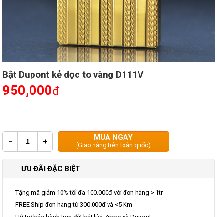
Bật Dupont kẻ dọc to vàng D111V
950,000
đ
MUA NGAY
-
+
(Giao hàng trên toàn quốc)
ƯU ĐÃI ĐẶC BIỆT
Tặng mã giảm 10% tối đa 100.000đ với đơn hàng > 1tr
FREE Ship đơn hàng từ 300.000đ và <5 Km
Hỗ trợ bảo hành trọn đời bật lửa Zippo và Dupont