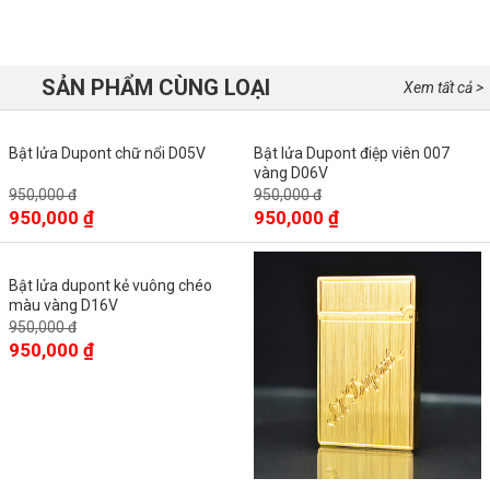
SẢN PHẨM CÙNG LOẠI
Xem tất cả >
Bật lửa Dupont chữ nổi D05V
Bật lửa Dupont điệp viên 007
vàng D06V
950,000 đ
950,000 đ
950,000 ₫
950,000 ₫
Bật lửa dupont kẻ vuông chéo
màu vàng D16V
950,000 đ
950,000 ₫